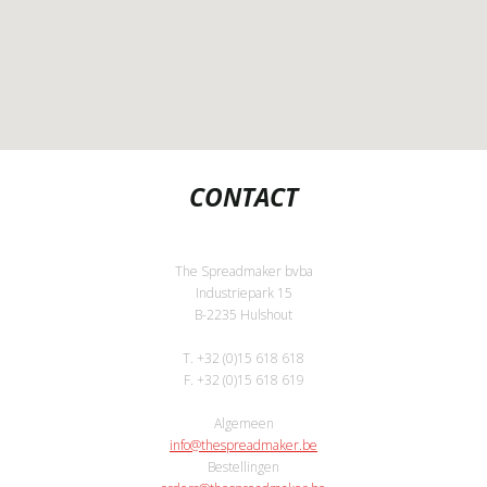
CONTACT
The Spreadmaker bvba
Industriepark 15
B-2235 Hulshout
T. +32 (0)15 618 618
F. +32 (0)15 618 619
Algemeen
info@thespreadmaker.be
Bestellingen