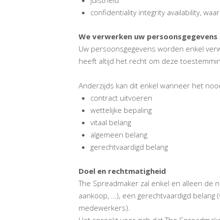
confidentiality integrity availability, wa
We verwerken uw persoonsgegevens 
Uw persoonsgegevens worden enkel verwerk
heeft altijd het recht om deze toestemmin
Anderzijds kan dit enkel wanneer het noo
contract uitvoeren
wettelijke bepaling
vitaal belang
algemeen belang
gerechtvaardigd belang
Doel en rechtmatigheid
The Spreadmaker zal enkel en alleen de 
aankoop, …), een gerechtvaardigd belang (v
medewerkers).
Het spreekt voor zich dat The Spreadmake