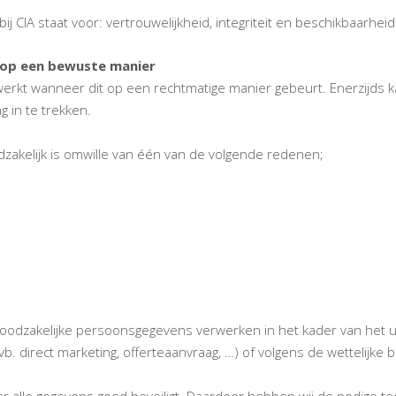
arbij CIA staat voor: vertrouwelijkheid, integriteit en beschikbaarheid
op een bewuste manier
t wanneer dit op een rechtmatige manier gebeurt. Enerzijds kan
g in te trekken.
dzakelijk is omwille van één van de volgende redenen;
noodzakelijke persoonsgegevens verwerken in het kader van het 
b. direct marketing, offerteaanvraag, …) of volgens de wettelijke
r alle gegevens goed beveiligt. Daardoor hebben wij de nodige t