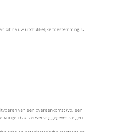
.
 dit na uw uitdrukkelijke toestemming. U
uitvoeren van een overeenkomst (vb. een
 bepalingen (vb. verwerking gegevens eigen
echnische en organisatorische maatregelen