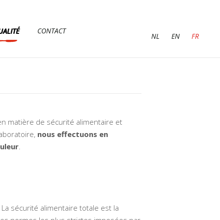
UALITÉ
CONTACT
NL
EN
FR
n matière de sécurité alimentaire et
aboratoire,
nous effectuons en
uleur
.
 La sécurité alimentaire totale est la
es normes les plus strictes imposées par