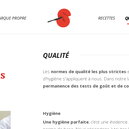
RQUE PROPRE
RECETTES
Q
QUALITÉ
s
Les
normes de qualité les plus strictes
e
d'hygiène s'appliquent à nous. Dans notre l
permanence des tests de goût et de co
Hygiène
Une hygiène parfaite
, c’est une évidence.
norme de base. Nous répondons à toutes l